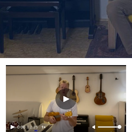
0:00
/
2:25
1×