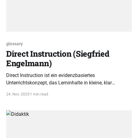
glossary
Direct Instruction (Siegfried
Engelmann)
Direct Instruction ist ein evidenzbasiertes
Unterrichtskonzept, das Lerninhalte in kleine, klar
strukturierte Schritte zerlegt. Durch kumulative
24. Nov. 2025
1 min read
Wiederholung wird fehlerfreies Können systematisch
gesichert.