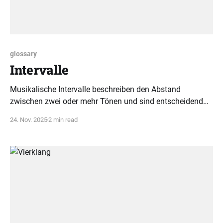
glossary
Intervalle
Musikalische Intervalle beschreiben den Abstand
zwischen zwei oder mehr Tönen und sind entscheidend
für das Verständnis von Akkorden und Tonleitern. Diese
24. Nov. 2025
2 min read
Erklärung vereinfacht komplexe Fachbegriffe für
Anfänger.