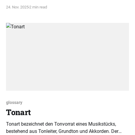
Spielgefühl. Er zeigt, welches Instrument für verschiedene
24. Nov. 2025
2 min read
Bedürfnisse besser geeignet ist.
glossary
Tonart
Tonart bezeichnet den Tonvorrat eines Musikstücks,
bestehend aus Tonleiter, Grundton und Akkorden. Der