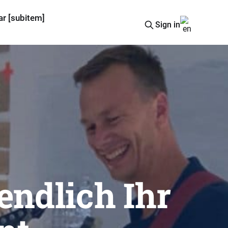
ar [subitem]
Sign in
endlich Ihr 