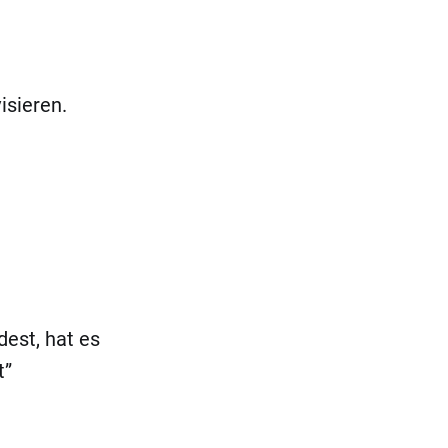
isieren.
dest, hat es
t”