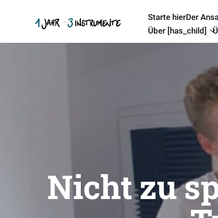
Starte hier
Der Ans
Über [has_child]
Ü
Nicht zu sp