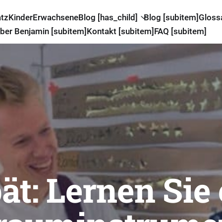
atz
Kinder
Erwachsene
Blog [has_child]
Blog [subitem]
Gloss
ber Benjamin [subitem]
Kontakt [subitem]
FAQ [subitem]
ät: Lernen Sie 