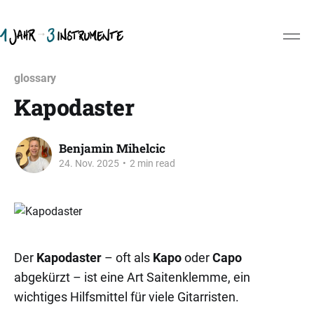
glossary
Kapodaster
Benjamin Mihelcic
24. Nov. 2025
•
2 min read
Der
Kapodaster
– oft als
Kapo
oder
Capo
abgekürzt – ist eine Art Saitenklemme, ein
wichtiges Hilfsmittel für viele Gitarristen.