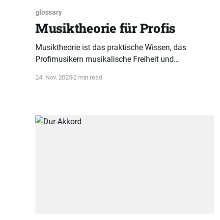
glossary
Musiktheorie für Profis
Musiktheorie ist das praktische Wissen, das
Profimusikern musikalische Freiheit und
Handlungskompetenz am Instrument verleiht.
24. Nov. 2025
2 min read
Verstehen Sie Tonarten und Akkorde als Schlüssel
zum kreativen Spiel.