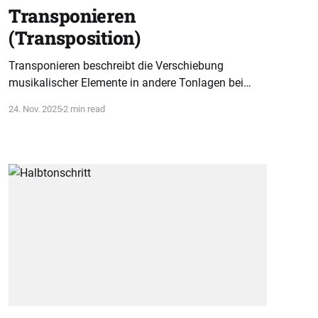
Transponieren
(Transposition)
Transponieren beschreibt die Verschiebung
musikalischer Elemente in andere Tonlagen bei
gleichbleibender Intervallstruktur. Dieses Prinzip
24. Nov. 2025
2 min read
erleichtert Musikern das Verstehen und Anwenden
von Melodien.