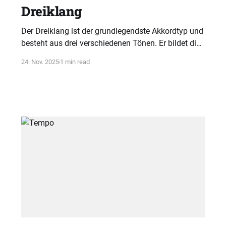
Dreiklang
Der Dreiklang ist der grundlegendste Akkordtyp und
besteht aus drei verschiedenen Tönen. Er bildet die
Basis vieler musikalischer Klänge und Harmonien
24. Nov. 2025
1 min read
in der Musiktheorie.