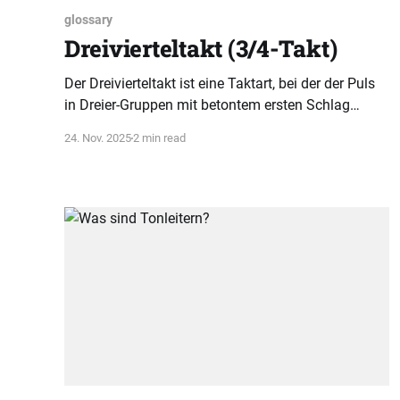
glossary
Drei­vierteltakt (3/4-Takt)
Der Drei­vierteltakt ist eine Taktart, bei der der Puls
in Dreier-Gruppen mit betontem ersten Schlag
organisiert wird. Dieses Prinzip prägt das
24. Nov. 2025
2 min read
rhythmische Verständnis vieler Musikstücke.