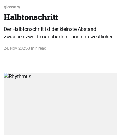
glossary
Halbtonschritt
Der Halbtonschritt ist der kleinste Abstand
zwischen zwei benachbarten Tönen im westlichen
Tonsystem. Er beschreibt die Bewegung von einem
24. Nov. 2025
3 min read
Ton zum direkt angrenzenden Ton und ist zentral
für Musiktheorie.