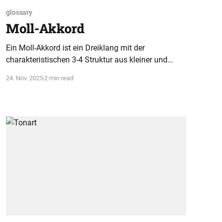
glossary
Moll-Akkord
Ein Moll-Akkord ist ein Dreiklang mit der
charakteristischen 3-4 Struktur aus kleiner und
großer Terz. Dieses Prinzip erklärt seine dunkle
24. Nov. 2025
2 min read
Klangfarbe und erleichtert das musikalische
Verständnis.