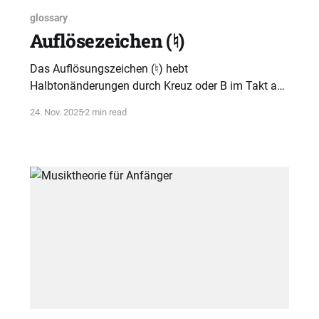
glossary
Auflösezeichen (♮)
Das Auflösungszeichen (♮) hebt
Halbtonänderungen durch Kreuz oder B im Takt auf
und sorgt für klare Tonhöhen. Es ist ein zentrales
24. Nov. 2025
2 min read
Symbol der westlichen Musiknotation.