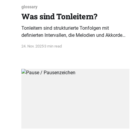
glossary
Was sind Tonleitern?
Tonleitern sind strukturierte Tonfolgen mit
definierten Intervallen, die Melodien und Akkorde
ermöglichen. Das Verständnis von Grundton und
24. Nov. 2025
3 min read
Intervallstruktur ist essenziell für kreatives
Musizieren.