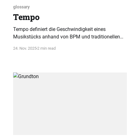
glossary
Tempo
Tempo definiert die Geschwindigkeit eines
Musikstücks anhand von BPM und traditionellen
italienischen Begriffen. Diese Kombination
24. Nov. 2025
2 min read
bestimmt sowohl den Puls als auch den Ausdruck
der Musik.