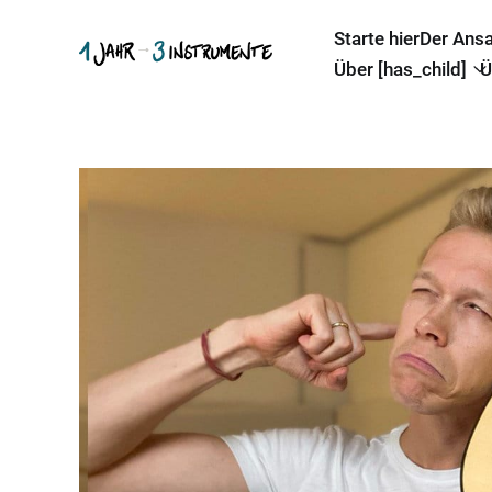
Starte hier
Der Ans
Über [has_child]
Ü