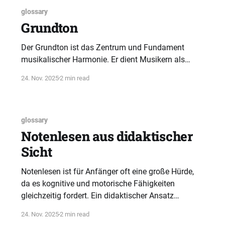
glossary
Grundton
Der Grundton ist das Zentrum und Fundament
musikalischer Harmonie. Er dient Musikern als
Orientierungspunkt für Tonleitern, Akkorde und
24. Nov. 2025
2 min read
Melodien und bildet das tonale Zuhause.
glossary
Notenlesen aus didaktischer
Sicht
Notenlesen ist für Anfänger oft eine große Hürde,
da es kognitive und motorische Fähigkeiten
gleichzeitig fordert. Ein didaktischer Ansatz
empfiehlt, zuerst Musik zu verstehen, bevor
24. Nov. 2025
2 min read
Notenschrift gelehrt wird.