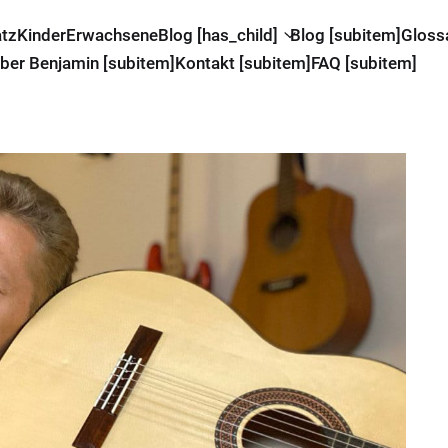
atz
Kinder
Erwachsene
Blog [has_child]
Blog [subitem]
Gloss
ber Benjamin [subitem]
Kontakt [subitem]
FAQ [subitem]