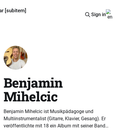
ar [subitem]
Sign in
Benjamin
Mihelcic
Benjamin Mihelcic ist Musikpädagoge und
Multiinstrumentalist (Gitarre, Klavier, Gesang). Er
veröffentlichte mit 18 ein Album mit seiner Band
und studierte Musik und Germanistik (Lehramt) an