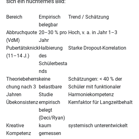
sich ein nüchternes Bild:
Bereich
Empirisch
Trend / Schätzung
belegbar
Abbruchquote
20–30 % pro
Hoch, v. a. in Jahr 1–3
(VdM)
Jahr
Pubertätsknick
Halbierung
Starke Dropout-Korrelation
(11–14 J.)
des
Schülerbesta
nds
Theoriebeherrs
keine
Schätzungen: < 40 % der
chung nach 3
belastbare
Schüler mit funktionaler
Jahren
Studie
Harmoniekompetenz
Übekonsistenz
empirisch
Kernfaktor für Langzeitbehalt
belegt
(Deci/Ryan)
Kreative
kaum
systemisch unterentwickelt
Kompetenz
gemessen